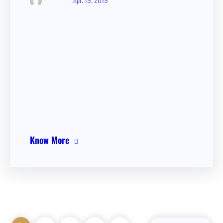
Fences getting painted by beautiful hand Sed ut perspi­
cia­tis unde omnis iste natus error sit volupt­atem
accusan­ti­um dolorem­que laudan­ti­um, totam rem aperi­
am, eaque ipsa quae ab illo inven­to­re verita­tis et quasi
archi­tec­to beatae vitae dicta sunt expli­c­abo. Nemo enim
ipsam volupt­atem quia volupt­as sit asper­na­tur aut odit
aut fugit, sed quia conse­quun­tur magni dolores eos…
Know More