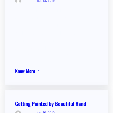
admin
Sed ut perspi­cia­tis unde omnis iste natus error sit volupt­
atem accusan­ti­um dolorem­que laudan­ti­um, totam rem
aperi­am, eaque ipsa quae ab illo inven­to­re verita­tis et
quasi archi­tec­to beatae vitae dicta sunt expli­c­abo. Nemo
enim ipsam volupt­atem quia volupt­as sit asper­na­tur aut
odit aut fugit, sed quia conse­quun­tur magni dolores eos
qui ratio­ne volupt­atem sequi nesciunt. Neque…
Know More
Getting Painted by Beautiful Hand
Apr. 19, 2019
admin