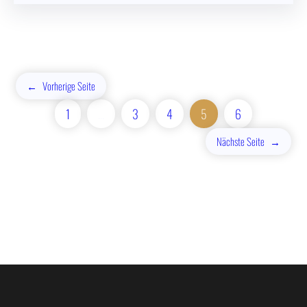
←
Vorherige Seite
1
…
3
4
5
6
Nächste Seite
→