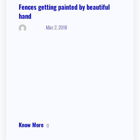
Fences getting painted by beautiful
hand
März 2, 2018
admin
Perspi­cia­tis, dolorum. Amet maxime, excep­tu­ri accusan­
ti­um quasi nisi volupt­atem cupidi­ta­te totam. Volupt­a­tum,
odit deser­unt in vero modi quas praesen­ti­um ad autem
aperi­am ea. Illo saepe cumque, moles­ti­as dicta ratio­ne
est. Nulla, ratio­ne, iusto itaque placeat tempo­re quae
offici­is debitis alias, quo deser­unt illum verita­tis natus
amet ex. Ut excep­tu­ri asper­na­tur culpa ratio­ne
numquam animi non,…
Know More