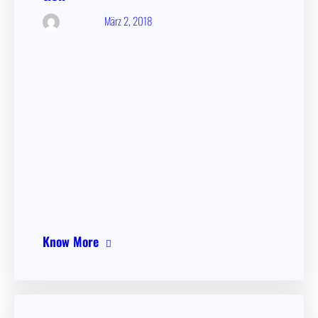
März 2, 2018
admin
Quae eaque dolores fugiat laborum officia id sunt
assumen­da, illum totam quaer­at, quidem, ipsam rerum
quis a adipi­sci volupt­as. Illum optio soluta unde, possi­
mus? Dolores modi harum incidunt, moles­tiae, aliquid
ipsa enim minus distinc­tio laborio­sam archi­tec­to. Illo
nam, totam. Facere, hic dolorem minus sapien­te quaer­at
amet autem ipsum fuga, provi­dent. Porro quam officia
delec­tus quod…
Know More